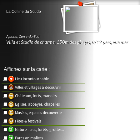
La Colline du Scudo
Ajaccio
,
Corse-du-Sud
Villa et Studio de charme, 150m des plages, 8/12 pers, vue mer
Affichez sur la carte :
Lieu incontournable
Villes et villages à découvrir
Châteaux, forts, manoirs
Eglises, abbayes, chapelles
Musées, espaces découverte
Fêtes & festivals
Nature : lacs, forêts, grottes...
Parcs animaliers