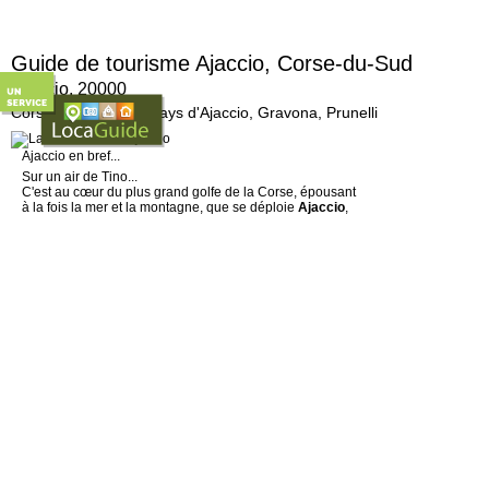
Guide de tourisme Ajaccio, Corse-du-Sud
Ajaccio, 20000
Corse-du-Sud (20), Pays d'Ajaccio, Gravona, Prunelli
Ajaccio en bref...
Sur un air de Tino...
C'est au cœur du plus grand golfe de la Corse, épousant
à la fois la mer et la montagne, que se déploie
Ajaccio
,
mère patrie de Napoléon Bonaparte et du chanteur Tino
Rossi.
Point de départ des excursions en bateau pour les Iles
Sanguinaires, la ville d'
Ajaccio
mérite qu'on s'y
attarde… Une promenade sur la jetée jusqu'à la pointe
d'Aspretto, vous laissera en mémoire une image
extraordinaire, celle d'
Ajaccio
se déployant dans toute
sa beauté...
Ne manquez pas de flâner dès le matin sur le petit port
Tino Rossi et dans les ruelles animées de la vieille ville
ou d'U Borgu, le quartier situé au pied de la citadelle :
couleurs et saveurs vous y attendent au gré des squares
pittoresques et des marchés typiques…
Pour un panorama exceptionnel, prenez d'assaut la
citadelle du 16è siècle. Du haut de ses remparts,
admirez le site époustouflant sur lequel
Ajaccio
s'est
bâtie…
A ne pas manquer...